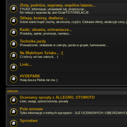
Zloty, podróże, wyprawy, wspólne latanie...
Cześć Panowie jak tam życie ? Ostatnia moja wizyta tu to 16.06.2024 
TYLKO: informacje, umawianie się, propozycje...
Do relacji z wypraw itp. jest Dział FOTORELACJE
Sklepy, komisy, dealerzy ...
Gdzie warto kupić ciuchy, akcesoria, części. Ciekawe oferty, atrakcyje ceny, 
Pojeździłbym już GruSXR
jakoś pitbike jest fajny, ale duże moto i t
adrenalinki
Kaski, ubrania, ochraniacze...
Produkty, opinie, promocje, namiary...
hahah
Technika jazdy
Prowadzenie, składanie w zakręty, jazda w grupie, hamowanie...
Na Błękitnym Szlaku... :(
Straszny ruch się tutaj zrobił
Ci którzy od nas odeszli... :(
Linki...
Zagląda, zagląda
HYDEPARK
Hulaj dusza Piekła nie ma ;)
Ja fejsbóczka nie mam wiec tutaj zagladam bo i tak odpalaja mi sie 3 s
dzieje
GIEŁDA
Oceniamy sprzęty z ALLEGRO, OTOMOTO
Linki, uwagi, spostrzeżenia, porady
Pole minowe
Tylko informacje o trefnych sprzętach - JUZ OCENIONYCH I OBEJRZANYCH
Sprzedam
ło panie Tasior sie pojawił