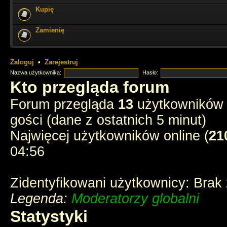
Kupię
ale miło tu czasem zajrzeć i poczytać stare dzieje
Zamienię
Cześć Muszkieterowie
chyba e-postęp pożarł wszelkie fora - stream p
instagramy
Zaloguj
•
Zarejestruj
Nazwa użytkownika:
Hasło:
chyba tak
Kto przegląda forum
Forum przegląda
13
użytkowników :
3 ostatnich muszkieterów?
gości (dane z ostatnich 5 minut)
Najwięcej użytkowników online (
21
jednak ktoś tu zagląda
04:56
Zidentyfikowani użytkownicy: Brak
Legenda:
Moderatorzy globalni
Statystyki