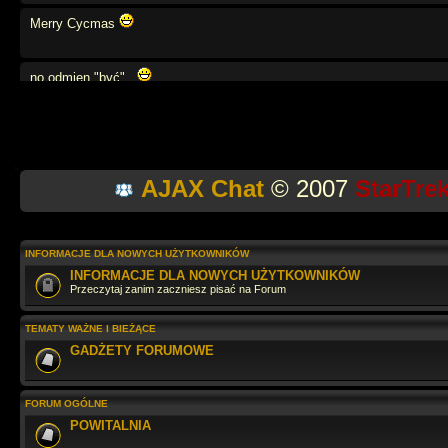
Merry Cycmas
no odmien "być",,
weź się tato
AJAX Chat
© 2007
StarTre
moze powtórzymy angielski?
na na na na
INFORMACJE DLA NOWYCH UŻYTKOWNIKÓW
INFORMACJE DLA NOWYCH UŻYTKOWNIKÓW
Przeczytaj zanim zaczniesz pisać na Forum
Jaki tu spokój
TEMATY WAŻNE I BIEŻĄCE
GADŻETY FORUMOWE
wow... przegapiłem.. cos tu sie działo
FORUM OGÓLNE
Szybko leci. Dobrze, że zglądasz raz w roku
POWITALNIA