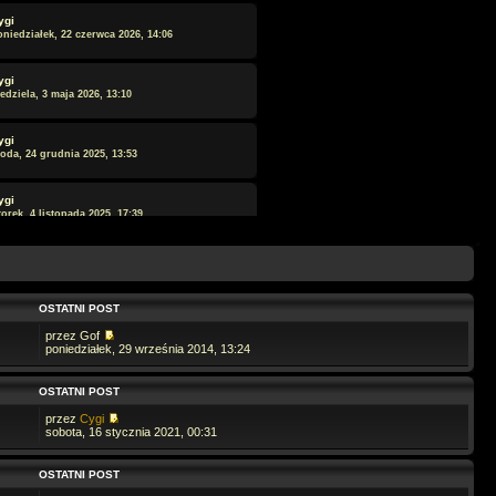
ygi
oniedziałek, 22 czerwca 2026, 14:06
ygi
edziela, 3 maja 2026, 13:10
ygi
roda, 24 grudnia 2025, 13:53
ygi
orek, 4 listopada 2025, 17:39
ewmichal
orek, 4 listopada 2025, 13:13
OSTATNI POST
ygi
torek, 28 października 2025, 20:20
przez Gof
poniedziałek, 29 września 2014, 13:24
ewmichal
OSTATNI POST
oniedziałek, 27 października 2025, 12:17
przez
Cygi
sobota, 16 stycznia 2021, 00:31
agor
oniedziałek, 20 października 2025, 20:28
OSTATNI POST