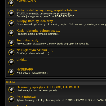
wow... przegapiłem.. cos tu sie działo
POWITALNIA
Zloty, podróże, wyprawy, wspólne latanie...
Szybko leci. Dobrze, że zglądasz raz w roku
TYLKO: informacje, umawianie się, propozycje...
Do relacji z wypraw itp. jest Dział FOTORELACJE
Sklepy, komisy, dealerzy ...
Gdzie warto kupić ciuchy, akcesoria, części. Ciekawe oferty, atrakcyje ceny, 
Cześć Panowie jak tam życie ? Ostatnia moja wizyta tu to 16.06.2024 
Kaski, ubrania, ochraniacze...
Produkty, opinie, promocje, namiary...
Pojeździłbym już GruSXR
jakoś pitbike jest fajny, ale duże moto i t
Technika jazdy
Prowadzenie, składanie w zakręty, jazda w grupie, hamowanie...
Na Błękitnym Szlaku... :(
hahah
Ci którzy od nas odeszli... :(
Linki...
Straszny ruch się tutaj zrobił
HYDEPARK
Hulaj dusza Piekła nie ma ;)
Zagląda, zagląda
GIEŁDA
Oceniamy sprzęty z ALLEGRO, OTOMOTO
Ja fejsbóczka nie mam wiec tutaj zagladam bo i tak odpalaja mi sie 3 s
Linki, uwagi, spostrzeżenia, porady
Pole minowe
Tylko informacje o trefnych sprzętach - JUZ OCENIONYCH I OBEJRZANYCH