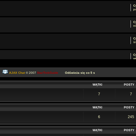
C
p
C
ni
C
ś
C
wt
l
AJAX Chat
© 2007
StarTrekGuide
Odświeża się co
5
s
wt
WĄTKI
POSTY
C
w
7
7
l
WĄTKI
POSTY
p
6
245
R
p
WĄTKI
POSTY