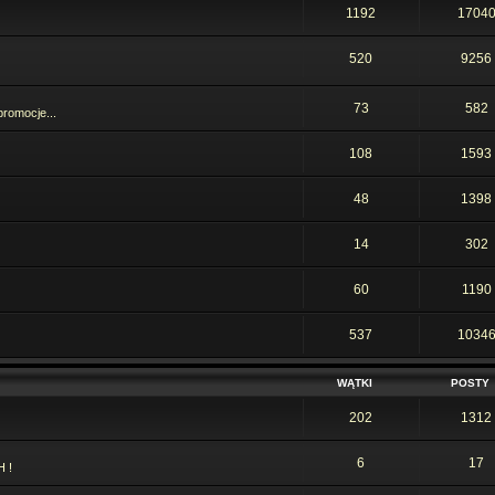
C
1192
1704
cz
520
9256
l
cz
73
582
promocje...
więc ponad rok czasu
o
wt
108
1593
or zewnętrzny dostarcza więcej adrenalinki
R
pi
48
1398
C
14
302
po
60
1190
l
po
537
1034
A
so
WĄTKI
POSTY
trony wiec trzymam oko ci sie dzieje
202
1312
C
po
6
17
 !
C
po