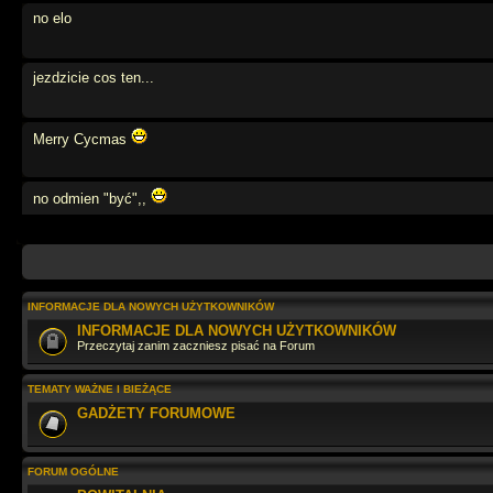
no elo
jezdzicie cos ten...
Merry Cycmas
no odmien "być",,
weź się tato
INFORMACJE DLA NOWYCH UŻYTKOWNIKÓW
moze powtórzymy angielski?
INFORMACJE DLA NOWYCH UŻYTKOWNIKÓW
Przeczytaj zanim zaczniesz pisać na Forum
na na na na
TEMATY WAŻNE I BIEŻĄCE
GADŻETY FORUMOWE
Jaki tu spokój
FORUM OGÓLNE