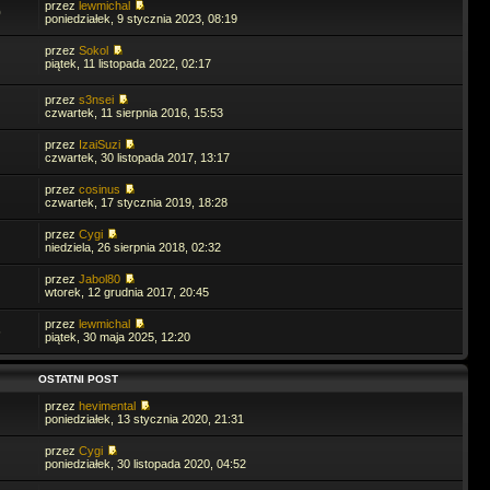
ygi
przez
lewmichal
0
wartek, 3 lipca 2025, 21:16
poniedziałek, 9 stycznia 2023, 08:19
przez
Sokol
ewmichal
piątek, 11 listopada 2022, 02:17
wartek, 3 lipca 2025, 06:49
przez
s3nsei
czwartek, 11 sierpnia 2016, 15:53
górek
orek, 1 lipca 2025, 15:52
przez
IzaiSuzi
czwartek, 30 listopada 2017, 13:17
agor
przez
cosinus
ątek, 7 lutego 2025, 11:32
czwartek, 17 stycznia 2019, 18:28
przez
Cygi
ygi
niedziela, 26 sierpnia 2018, 02:32
niedziałek, 3 lutego 2025, 14:46
przez
Jabol80
wtorek, 12 grudnia 2017, 20:45
ewmichal
niedziałek, 3 lutego 2025, 09:49
przez
lewmichal
6
piątek, 30 maja 2025, 12:20
fis
bota, 1 lutego 2025, 22:19
OSTATNI POST
przez
hevimental
ygi
poniedziałek, 13 stycznia 2020, 21:31
niedziałek, 27 stycznia 2025, 14:49
przez
Cygi
poniedziałek, 30 listopada 2020, 04:52
ygi
niedziałek, 27 stycznia 2025, 14:47