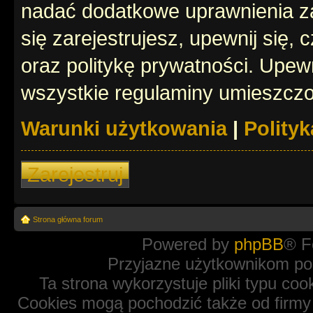
nadać dodatkowe uprawnienia z
się zarejestrujesz, upewnij się
oraz politykę prywatności. Upewn
wszystkie regulaminy umieszczo
Warunki użytkowania
|
Polity
Zarejestruj
Strona główna forum
Powered by
phpBB
® F
Przyjazne użytkownikom po
Ta strona wykorzystuje pliki typu coo
Cookies mogą pochodzić także od firmy 