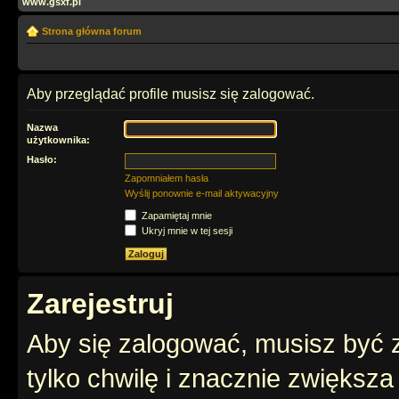
www.gsxf.pl
Strona główna forum
Aby przeglądać profile musisz się zalogować.
Nazwa
użytkownika:
Hasło:
Zapomniałem hasła
Wyślij ponownie e-mail aktywacyjny
Zapamiętaj mnie
Ukryj mnie w tej sesji
Zarejestruj
Aby się zalogować, musisz być z
tylko chwilę i znacznie zwiększ