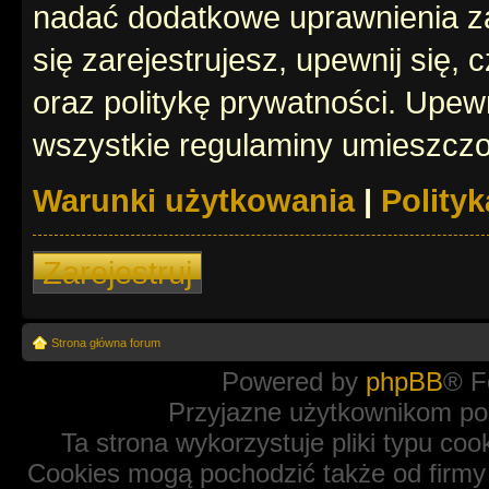
nadać dodatkowe uprawnienia z
się zarejestrujesz, upewnij się
oraz politykę prywatności. Upewn
wszystkie regulaminy umieszczo
Warunki użytkowania
|
Polity
Zarejestruj
Strona główna forum
Powered by
phpBB
® F
Przyjazne użytkownikom po
Ta strona wykorzystuje pliki typu coo
Cookies mogą pochodzić także od firmy 