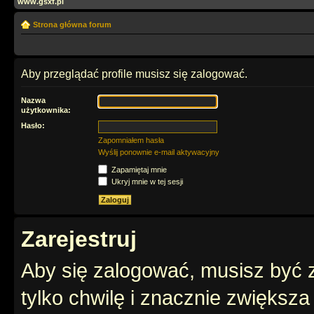
www.gsxf.pl
Strona główna forum
Aby przeglądać profile musisz się zalogować.
Nazwa
użytkownika:
Hasło:
Zapomniałem hasła
Wyślij ponownie e-mail aktywacyjny
Zapamiętaj mnie
Ukryj mnie w tej sesji
Zarejestruj
Aby się zalogować, musisz być z
tylko chwilę i znacznie zwiększ