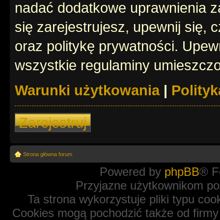
nadać dodatkowe uprawnienia z
się zarejestrujesz, upewnij się
oraz politykę prywatności. Upewn
wszystkie regulaminy umieszczo
Warunki użytkowania
|
Polity
Zarejestruj
Strona główna forum
Powered by
phpBB
® F
Przyjazne użytkownikom po
Ta strona wykorzystuje pliki typu coo
Cookies mogą pochodzić także od firmy 