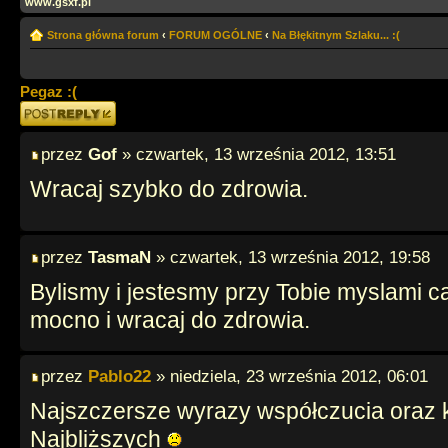
www.gsxf.pl
Strona główna forum
‹
FORUM OGÓLNE
‹
Na Błękitnym Szlaku... :(
Pegaz :(
Odpowiedz
przez
Gof
» czwartek, 13 września 2012, 13:51
Wracaj szybko do zdrowia.
przez
TasmaN
» czwartek, 13 września 2012, 19:58
Bylismy i jestesmy przy Tobie myslami ca
mocno i wracaj do zdrowia.
przez
Pablo22
» niedziela, 23 września 2012, 06:01
Najszczersze wyrazy współczucia oraz k
Najbliższych