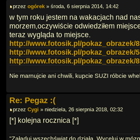
przez
ogórek
» środa, 6 sierpnia 2014, 14:42
w tym roku jestem na wakacjach nad n
morzem,oczywiście odwiedziłem miejsce 
teraz wygląda to miejsce.
http://www.fotosik.pl/pokaz_obrazek/8b
http://www.fotosik.pl/pokaz_obrazek/5e
http://www.fotosik.pl/pokaz_obrazek/8c
Nie marnujcie ani chwili, kupcie SUZI róbcie whel
Re: Pegaz :(
przez
Cygi
» niedziela, 26 sierpnia 2018, 02:32
[*] kolejna rocznica [*]
"Załaduj wszechświat do działa. Wyceluj w mózg. 