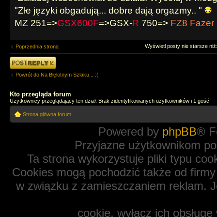
"Złe języki obgadują... dobre dają orgazmy.. "
MZ 251=>
GSX600F
=>GSX-
R
750=>
FZ8 Fazer
Wyświetl posty nie starsze niż
Poprzednia strona
Odpowiedz
Powrót do Na Błękitnym Szlaku... :(
Kto przegląda forum
Użytkownicy przeglądający ten dział: Brak zidentyfikowanych użytkowników i 1 gość
Strona główna forum
Powered by
phpBB
® F
Przyjazne użytkownikom po
Ta strona wykorzystuje pliki typu coo
Cookies mogą pochodzić także od firmy 
w związku z zamieszczaniem reklam. Je
cookie, wyłącz ich obsługę 