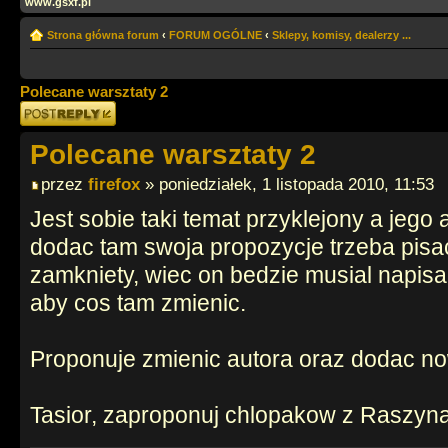
www.gsxf.pl
Strona główna forum
‹
FORUM OGÓLNE
‹
Sklepy, komisy, dealerzy ...
Polecane warsztaty 2
Odpowiedz
Polecane warsztaty 2
przez
firefox
» poniedziałek, 1 listopada 2010, 11:53
Jest sobie taki temat przyklejony a jego 
dodac tam swoja propozycje trzeba pisac
zamkniety, wiec on bedzie musial napis
aby cos tam zmienic.
Proponuje zmienic autora oraz dodac n
Tasior, zaproponuj chlopakow z Raszyn