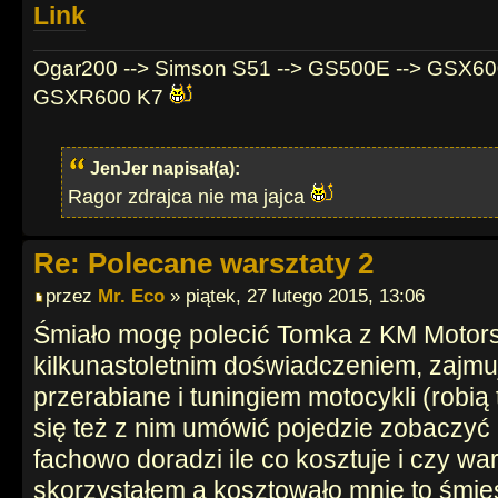
Link
Ogar200 --> Simson S51 --> GS500E --> GSX60
GSXR600 K7
JenJer napisał(a):
Ragor zdrajca nie ma jajca
Re: Polecane warsztaty 2
przez
Mr. Eco
» piątek, 27 lutego 2015, 13:06
Śmiało mogę polecić Tomka z KM Motors
kilkunastoletnim doświadczeniem, zajmu
przerabiane i tuningiem motocykli (rob
się też z nim umówić pojedzie zobaczyć
fachowo doradzi ile co kosztuje i czy wart
skorzystałem a kosztowało mnie to śmies